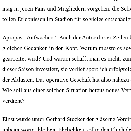
mag in jenen Fans und Mitgliedern vorgehen, die Schw
tollen Erlebnissen im Stadion für so vieles entschäd
Apropos „Aufwachen“: Auch der Autor dieser Zeilen k
gleichen Gedanken in den Kopf. Warum musste es sow
gearbeitet wird? Und warum schafft man es nicht, zu
dieser Saison investiert, sie verlief sportlich erfolg
der Altlasten. Das operative Geschäft hat also nahezu
Wie soll aus einer solchen Situation heraus neues Ve
verdient?
Einst wurde unter Gerhard Stocker der gläserne Verei
unbeantwortet bleiben. Ehrlichkeit sollte den Fluch d