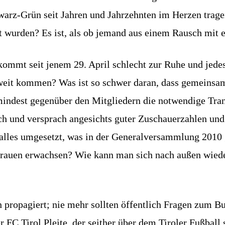
arz-Grün seit Jahren und Jahrzehnten im Herzen tragen
igt wurden? Es ist, als ob jemand aus einem Rausch mit
ommt seit jenem 29. April schlecht zur Ruhe und jede
eit kommen? Was ist so schwer daran, dass gemeinsam
mindest gegenüber den Mitgliedern die notwendige Tra
reich und versprach angesichts guter Zuschauerzahlen un
 alles umgesetzt, was in der Generalversammlung 2010 g
rtrauen erwachsen? Wie kann man sich nach außen wiede
n propagiert; nie mehr sollten öffentlich Fragen zum B
er FC Tirol Pleite, der seither über dem Tiroler Fußba