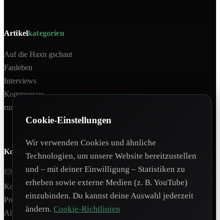
Artikel
kategorien
Auf die Haxn gschaut
Fanleben
Interviews
Kommentare
rund um Wacker
Cookie-Einstellungen
Wir verwenden Cookies und ähnliche
Kontakt &
Mehr
Technologien, um unsere Website bereitzustellen
und – mit deiner Einwilligung – Statistiken zu
redaktion@tivoli12.at
erheben sowie externe Medien (z. B. YouTube)
Kontaktformular
einzubinden. Du kannst deine Auswahl jederzeit
Pressespiegel
ändern.
Cookie-Richtlinien
Alle Artikel