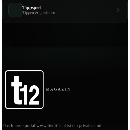
Tippspiel
Tippen & gewinnen
MAGAZIN
Das Internetportal www.tivoli12.at ist ein privates und