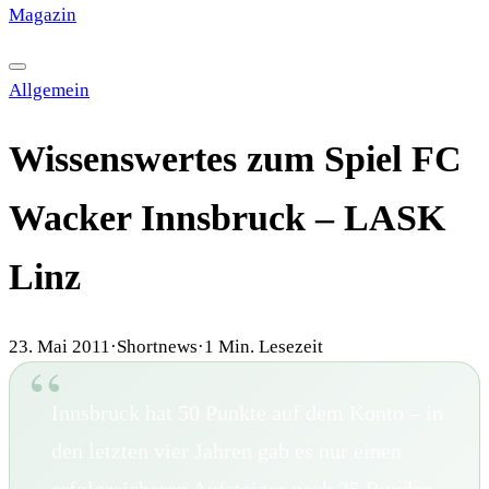
Magazin
·
HISTORY
·
GALERIE
·
TIPPSPIEL
Allgemein
Wissenswertes zum Spiel FC
Wacker Innsbruck – LASK
Linz
23. Mai 2011
·
Shortnews
·
1
Min. Lesezeit
Innsbruck hat 50 Punkte auf dem Konto – in
den letzten vier Jahren gab es nur einen