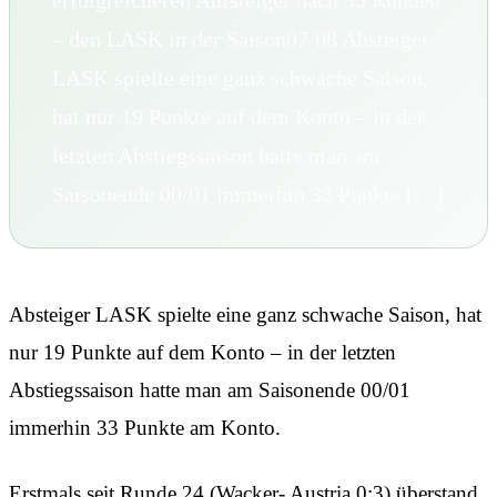
erfolgreicheren Aufsteiger nach 35 Runden
– den LASK in der Saison07/08 Absteiger
LASK spielte eine ganz schwache Saison,
hat nur 19 Punkte auf dem Konto – in der
letzten Abstiegssaison hatte man am
Saisonende 00/01 immerhin 33 Punkte […]
Absteiger LASK spielte eine ganz schwache Saison, hat
nur 19 Punkte auf dem Konto – in der letzten
Abstiegssaison hatte man am Saisonende 00/01
immerhin 33 Punkte am Konto.
Erstmals seit Runde 24 (Wacker- Austria 0:3) überstand