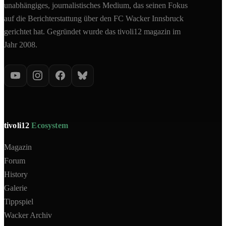
unabhängiges, journalistisches Medium, das seinen Fokus
auf die Berichterstattung über den FC Wacker Innsbruck
gerichtet hat. Gegründet wurde das tivoli12 magazin im
Jahr 2008.
tivoli12
Ecosystem
Magazin
Forum
History
Galerie
Tippspiel
Wacker Archiv