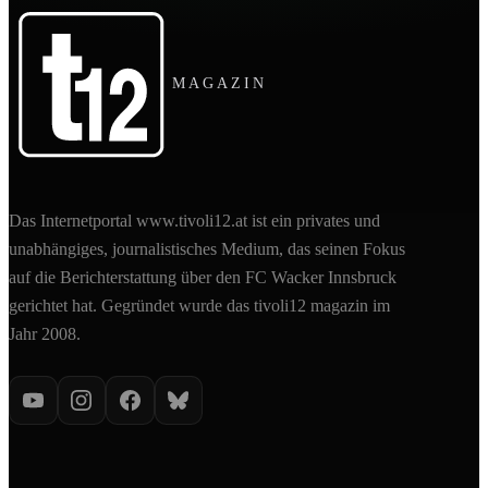
MAGAZIN
Das Internetportal www.tivoli12.at ist ein privates und
unabhängiges, journalistisches Medium, das seinen Fokus
auf die Berichterstattung über den FC Wacker Innsbruck
gerichtet hat. Gegründet wurde das tivoli12 magazin im
Jahr 2008.