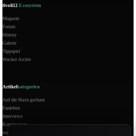
tivoli12
Ecosystem
Magazin
Forum
History
Galerie
Tippspiel
Wacker Archiv
Artikel
kategorien
Auf die Haxn gschaut
Fanleben
Interviews
Kommentare
rund um Wacker