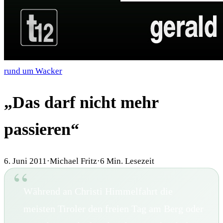
rund um Wacker
„Das darf nicht mehr
passieren“
6. Juni 2011
·
Michael Fritz
·
6
Min. Lesezeit
Während an Christi Himmelfahrt die
meisten Tiroler den freien Tag am Berg oder