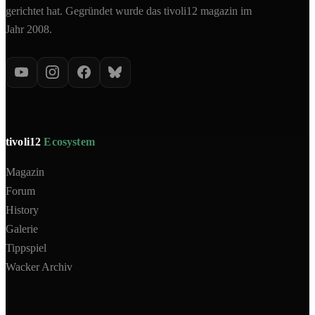
gerichtet hat. Gegründet wurde das tivoli12 magazin im
Jahr 2008.
tivoli12
Ecosystem
Magazin
Forum
History
Galerie
Tippspiel
Wacker Archiv