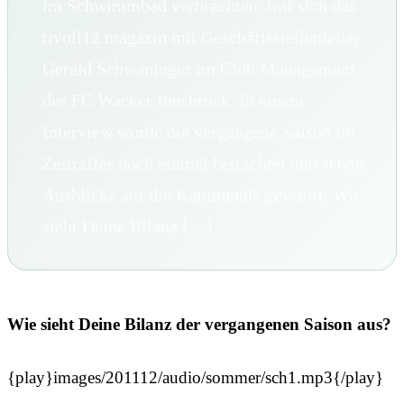
im Schwimmbad verbrachten, traf sich das
tivoli12 magazin mit Geschäftsstellenleiter
Gerald Schwaninger im Club Management
des FC Wacker Innsbruck. In einem
Interview wurde die vergangene Saison im
Zeitraffer noch einmal betrachtet und schon
Ausblicke auf die Kommende gewährt. Wie
sieht Deine Bilanz […]
Wie sieht Deine Bilanz der vergangenen Saison aus?
{play}images/201112/audio/sommer/sch1.mp3{/play}