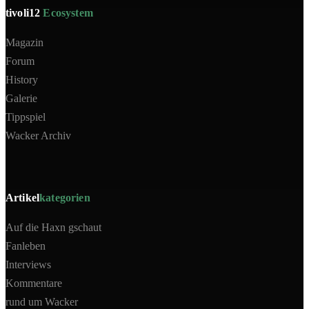
tivoli12
Ecosystem
Magazin
Forum
History
Galerie
Tippspiel
Wacker Archiv
Artikel
kategorien
Auf die Haxn gschaut
Fanleben
Interviews
Kommentare
rund um Wacker