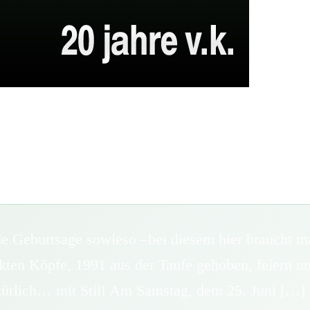
nde Geburtsage sowieso –bei diesem hier braucht 
ckten Köpfe, 1991 aus der Taufe gehoben, feiern u
atürlich… mit Stil! Am Samstag, dem 25. Juni […]