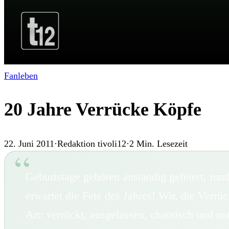
Fanleben
20 Jahre Verrücke Köpfe
22. Juni 2011
·
Redaktion tivoli12
·
2
Min. Lesezeit
Geburtstage gehören anständig gefeiert, ru
erwartet die Fete des Jahres! Wir, die Verrü
Art: verrückt, ausgelassen, chaotisch und n