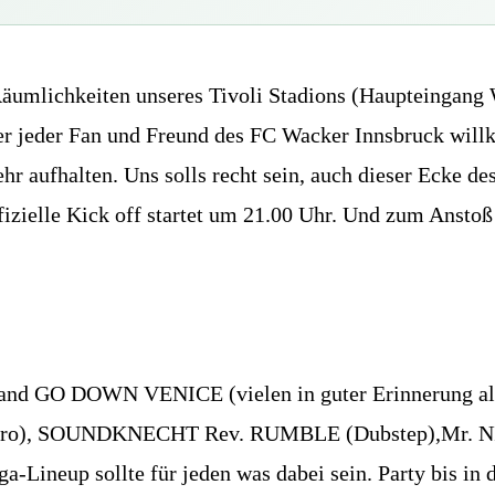
äumlichkeiten unseres Tivoli Stadions (Haupteingang W
hier jeder Fan und Freund des FC Wacker Innsbruck wil
hr aufhalten. Uns solls recht sein, auch dieser Ecke d
fizielle Kick off startet um 21.00 Uhr. Und zum Anstoß
and GO DOWN VENICE (vielen in guter Erinnerung als
fro), SOUNDKNECHT Rev. RUMBLE (Dubstep),Mr. NICE
up sollte für jeden was dabei sein. Party bis in di