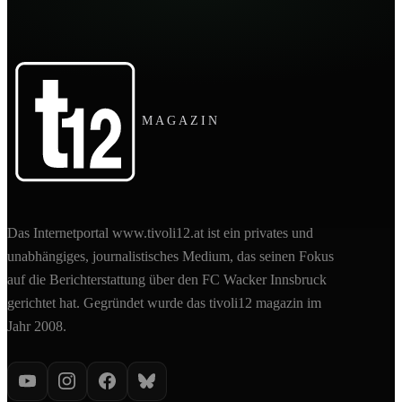
MAGAZIN
Das Internetportal www.tivoli12.at ist ein privates und
unabhängiges, journalistisches Medium, das seinen Fokus
auf die Berichterstattung über den FC Wacker Innsbruck
gerichtet hat. Gegründet wurde das tivoli12 magazin im
Jahr 2008.