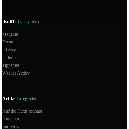
tivoli12
Ecosystem
Magazin
Forum
History
Galerie
Tippspiel
Wacker Archiv
Artikel
kategorien
Auf die Haxn gschaut
Fanleben
Interviews