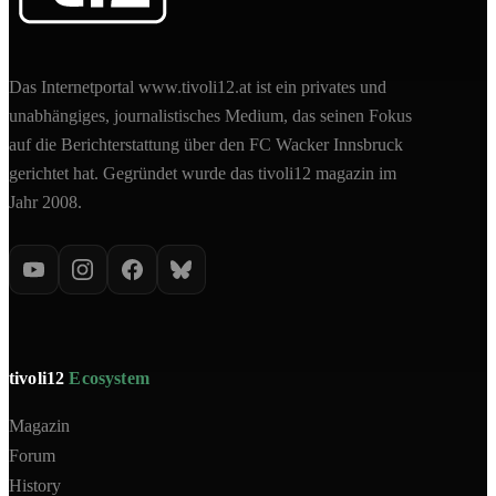
Das Internetportal www.tivoli12.at ist ein privates und
unabhängiges, journalistisches Medium, das seinen Fokus
auf die Berichterstattung über den FC Wacker Innsbruck
gerichtet hat. Gegründet wurde das tivoli12 magazin im
Jahr 2008.
tivoli12
Ecosystem
Magazin
Forum
History