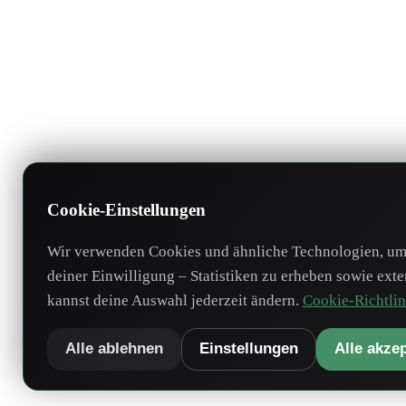
Cookie-Einstellungen
Wir verwenden Cookies und ähnliche Technologien, um 
deiner Einwilligung – Statistiken zu erheben sowie ext
kannst deine Auswahl jederzeit ändern.
Cookie-Richtlin
Alle ablehnen
Einstellungen
Alle akze