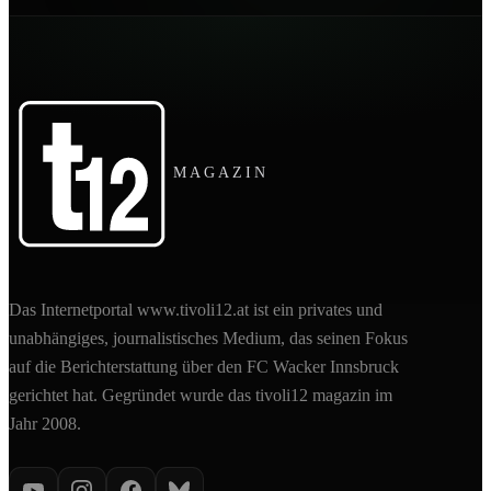
MAGAZIN
Das Internetportal www.tivoli12.at ist ein privates und
unabhängiges, journalistisches Medium, das seinen Fokus
auf die Berichterstattung über den FC Wacker Innsbruck
gerichtet hat. Gegründet wurde das tivoli12 magazin im
Jahr 2008.