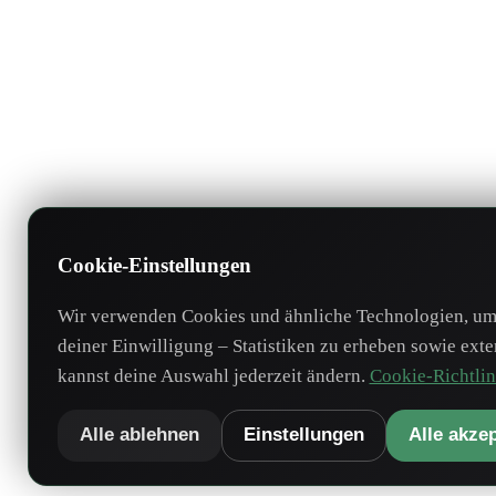
Cookie-Einstellungen
Wir verwenden Cookies und ähnliche Technologien, um 
deiner Einwilligung – Statistiken zu erheben sowie ext
kannst deine Auswahl jederzeit ändern.
Cookie-Richtlin
Alle ablehnen
Einstellungen
Alle akze