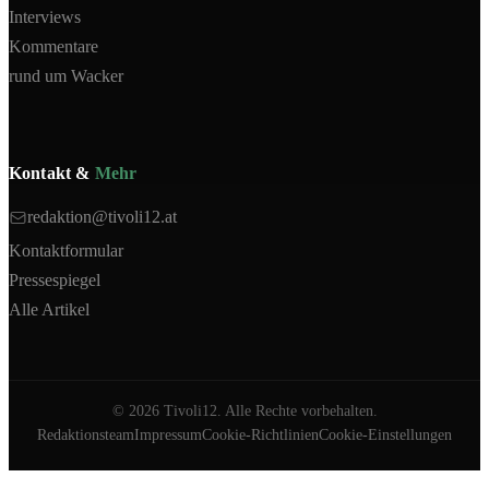
Interviews
Kommentare
rund um Wacker
Kontakt &
Mehr
redaktion@tivoli12.at
Kontaktformular
Pressespiegel
Alle Artikel
©
2026
Tivoli12. Alle Rechte vorbehalten.
Redaktionsteam
Impressum
Cookie-Richtlinien
Cookie-Einstellungen