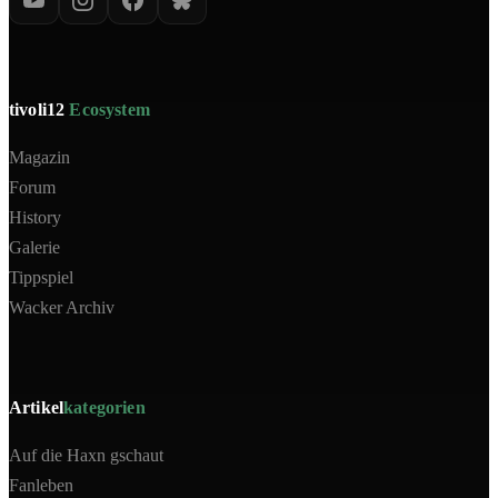
tivoli12
Ecosystem
Magazin
Forum
History
Galerie
Tippspiel
Wacker Archiv
Artikel
kategorien
Auf die Haxn gschaut
Fanleben