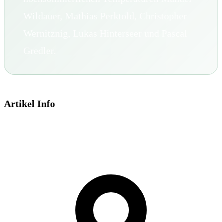
Wildauer, Mathias Perktold, Christopher
Wernitznig, Lukas Hinterseer und Pascal
Gredler.
Artikel Info