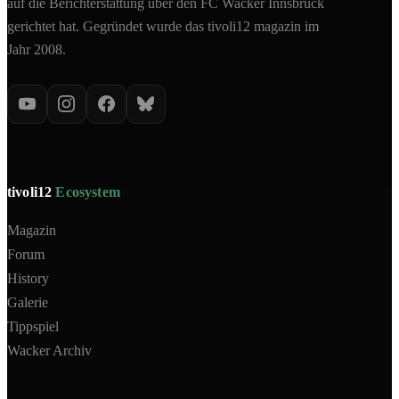
auf die Berichterstattung über den FC Wacker Innsbruck
gerichtet hat. Gegründet wurde das tivoli12 magazin im
Jahr 2008.
tivoli12
Ecosystem
Magazin
Forum
History
Galerie
Tippspiel
Wacker Archiv