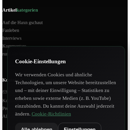
Artikel
kategorien
Auf die Haxn gschaut
Fanleben
Interviews
Kommentare
rund um Wacker
Cookie-Einstellungen
Wir verwenden Cookies und ähnliche
Kontakt &
Mehr
Technologien, um unsere Website bereitzustellen
und – mit deiner Einwilligung – Statistiken zu
redaktion@tivoli12.at
erheben sowie externe Medien (z. B. YouTube)
Kontaktformular
einzubinden. Du kannst deine Auswahl jederzeit
Pressespiegel
ändern.
Cookie-Richtlinien
Alle Artikel
Alle ablehnen
Einstellungen