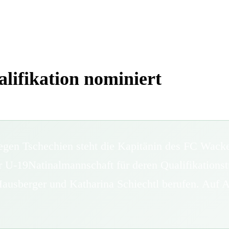
ifikation nominiert
gegen Tschechien steht die Kapitänin des FC Wack
er U-19Natinalmannschaft für deren Qualifikation
Hausberger und Katharina Schiechtl berufen. Auf 