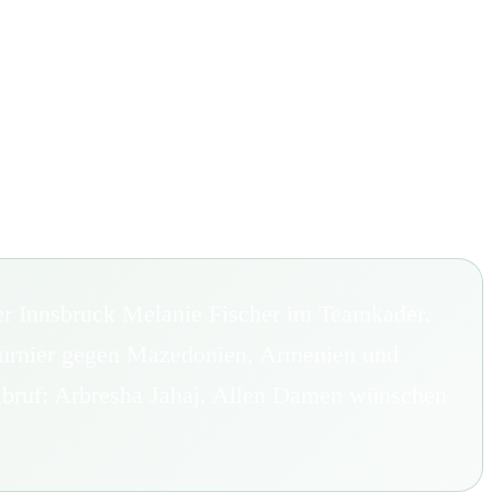
FORUM
HISTORY
GALERIE
TIPPSPIEL
·
·
·
er Innsbruck Melanie Fischer im Teamkader.
sturnier gegen Mazedonien, Armenien und
Abruf: Arbresha Jahaj. Allen Damen wünschen