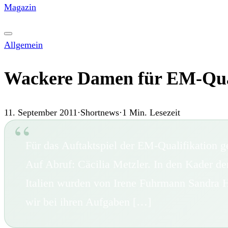
Magazin
Allgemein
Wackere Damen für EM-Qual
11. September 2011
·
Shortnews
·
1
Min. Lesezeit
Für das Auftaktspiel der EM-Qualifikation 
Auf Abruf: Cäcilia Metzler. In den Kader d
Italien wurden von Irene Fuhrmann Sandra 
wir bei ihren Aufgaben […]