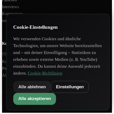
Interviews
Kommentare
rund um Wacker
Cookie-Einstellungen
Wir verwenden Cookies und ähnliche
Kontakt &
Mehr
Technologien, um unsere Website bereitzustellen
und – mit deiner Einwilligung – Statistiken zu
redaktion@tivoli12.at
erheben sowie externe Medien (z. B. YouTube)
Kontaktformular
einzubinden. Du kannst deine Auswahl jederzeit
Pressespiegel
ändern.
Cookie-Richtlinien
Alle Artikel
Alle ablehnen
Einstellungen
Alle akzeptieren
©
2026
Tivoli12. Alle Rechte vorbehalten.
Redaktionsteam
Impressum
Cookie-Richtlinien
Cookie-Einstellungen