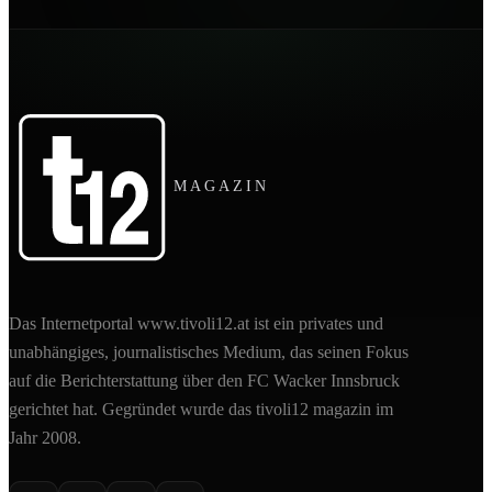
MAGAZIN
Das Internetportal www.tivoli12.at ist ein privates und
unabhängiges, journalistisches Medium, das seinen Fokus
auf die Berichterstattung über den FC Wacker Innsbruck
gerichtet hat. Gegründet wurde das tivoli12 magazin im
Jahr 2008.