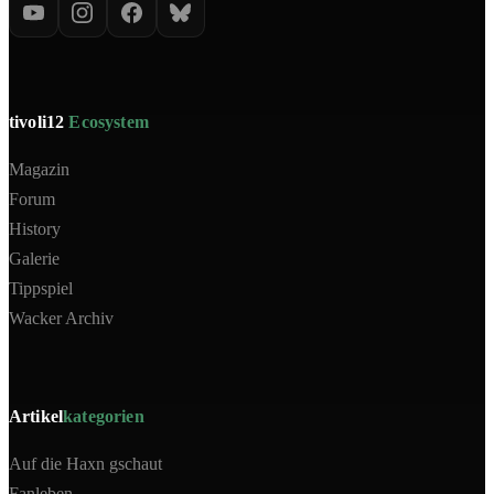
tivoli12
Ecosystem
Magazin
Forum
History
Galerie
Tippspiel
Wacker Archiv
Artikel
kategorien
Auf die Haxn gschaut
Fanleben