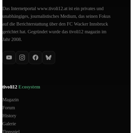
Das Internetportal www.tivoli12.at ist ein privates und
unabhängiges, journalistisches Medium, das seinen Fokus
auf die Berichterstattung über den FC Wacker Innsbruck
gerichtet hat. Gegründet wurde das tivoli12 magazin im
Jahr 2008.
tivoli12
Ecosystem
Magazin
Forum
History
Galerie
Tippspiel