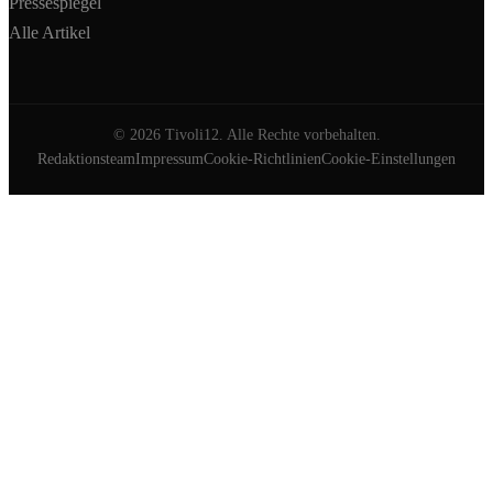
Pressespiegel
Alle Artikel
©
2026
Tivoli12. Alle Rechte vorbehalten.
Redaktionsteam
Impressum
Cookie-Richtlinien
Cookie-Einstellungen