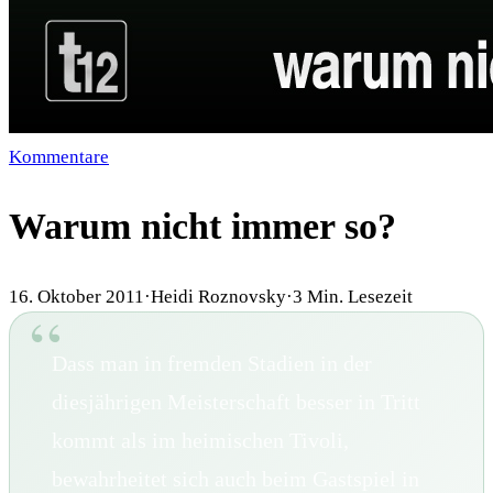
Kommentare
Warum nicht immer so?
16. Oktober 2011
·
Heidi Roznovsky
·
3
Min. Lesezeit
Dass man in fremden Stadien in der
diesjährigen Meisterschaft besser in Tritt
kommt als im heimischen Tivoli,
bewahrheitet sich auch beim Gastspiel in