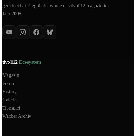
gerichtet hat. Gegründet wurde das tivoli12 magazin im
Jahr 2008.
tivoli12
Ecosystem
Magazin
Forum
History
Galerie
Tippspiel
Wacker Archiv