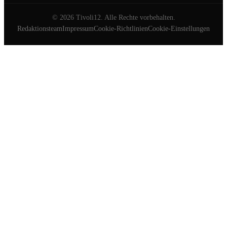
©
2026
Tivoli12. Alle Rechte vorbehalten.
Redaktionsteam
Impressum
Cookie-Richtlinien
Cookie-Einstellungen