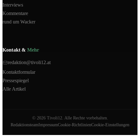
Interviews
Kommentare
rund um Wacker
Kontakt &
Mehr
redaktion@tivoli12.at
Kontaktformular
Pressespiegel
Alle Artikel
©
2026
Tivoli12. Alle Rechte vorbehalten.
Redaktionsteam
Impressum
Cookie-Richtlinien
Cookie-Einstellungen