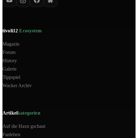
tivoli12
Ecosystem
Magazin
Forum
History
Galerie
Tippspiel
Wacker Archiv
Artikel
kategorien
Auf die Haxn gschaut
Fanleben