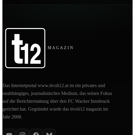
MAGAZIN
Das Internetportal www.tivoli12.at ist ein privates und
unabhängiges, journalistisches Medium, das seinen Fokus
auf die Berichterstattung über den FC Wacker Innsbruck
gerichtet hat. Gegründet wurde das tivoli12 magazin im
Jahr 2008.