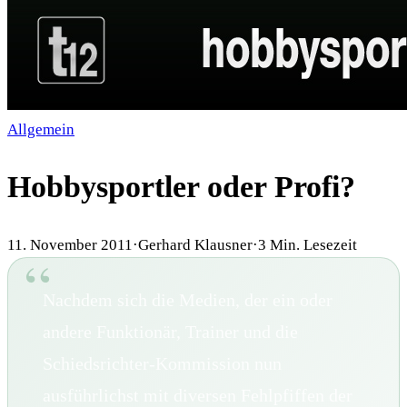
Allgemein
Hobbysportler oder Profi?
11. November 2011
·
Gerhard Klausner
·
3
Min. Lesezeit
Nachdem sich die Medien, der ein oder
andere Funktionär, Trainer und die
Schiedsrichter-Kommission nun
ausführlichst mit diversen Fehlpfiffen der