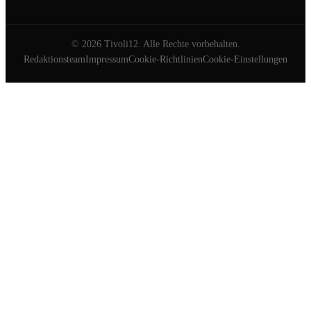
©
2026
Tivoli12. Alle Rechte vorbehalten.
Redaktionsteam
Impressum
Cookie-Richtlinien
Cookie-Einstellungen