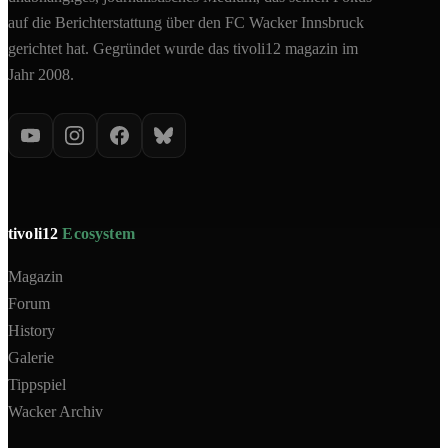
auf die Berichterstattung über den FC Wacker Innsbruck
gerichtet hat. Gegründet wurde das tivoli12 magazin im
Jahr 2008.
tivoli12
Ecosystem
Magazin
Forum
History
Galerie
Tippspiel
Wacker Archiv