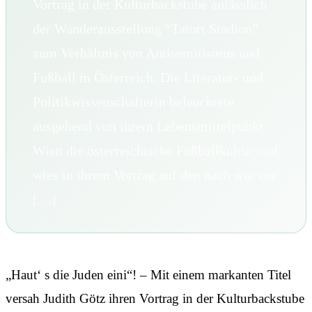
Vortrag in der Kulturbackstube anlässlich
der Wanderausstellung “Tatort Stadion”
zum Verhältnis von Antisemitismus und
Fußball in Österreich. Die Literatur- und
Politikwissenschafterin beleuchtete
ausgehend von ihrem Lebensmittelpunkt
Wien die österreichische Fußballkultur und
wies in ihrem Vortrag auf den nach wie vor
[…]
„Haut‘ s die Juden eini“! – Mit einem markanten Titel
versah Judith Götz ihren Vortrag in der Kulturbackstube