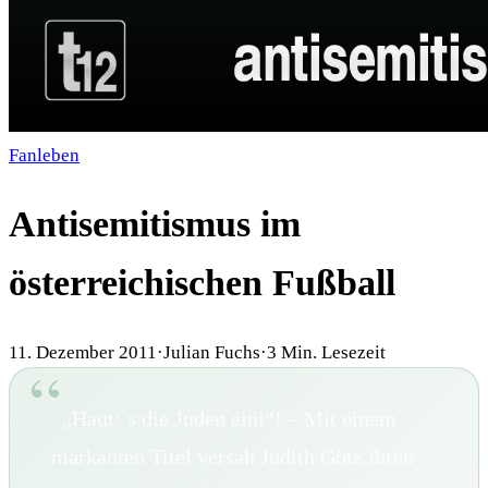
Fanleben
Antisemitismus im
österreichischen Fußball
11. Dezember 2011
·
Julian Fuchs
·
3
Min. Lesezeit
„Haut‘ s die Juden eini“! – Mit einem
markanten Titel versah Judith Götz ihren