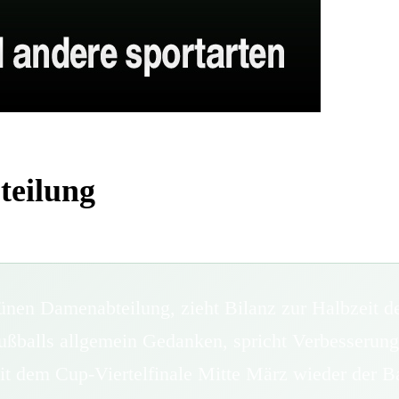
teilung
ünen Damenabteilung, zieht Bilanz zur Halbzeit d
ußballs allgemein Gedanken, spricht Verbesserunge
it dem Cup-Viertelfinale Mitte März wieder der Bal