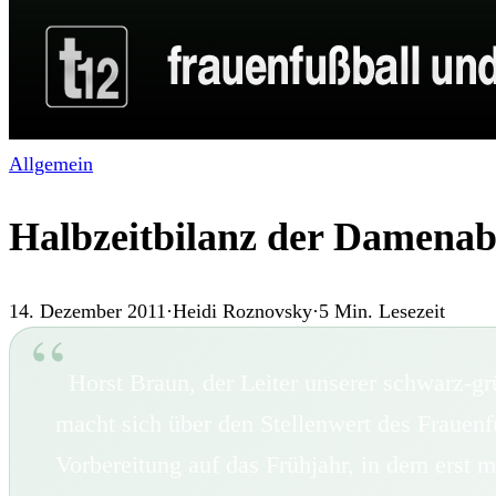
Allgemein
Halbzeitbilanz der Damenab
14. Dezember 2011
·
Heidi Roznovsky
·
5
Min. Lesezeit
Horst Braun, der Leiter unserer schwarz-gr
macht sich über den Stellenwert des Frauenf
Vorbereitung auf das Frühjahr, in dem erst m