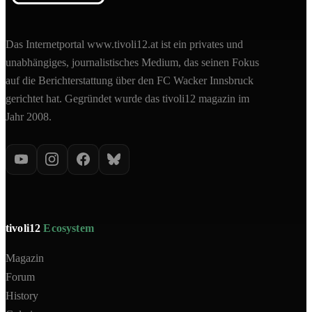
Das Internetportal www.tivoli12.at ist ein privates und
unabhängiges, journalistisches Medium, das seinen Fokus
auf die Berichterstattung über den FC Wacker Innsbruck
gerichtet hat. Gegründet wurde das tivoli12 magazin im
Jahr 2008.
tivoli12
Ecosystem
Magazin
Forum
History