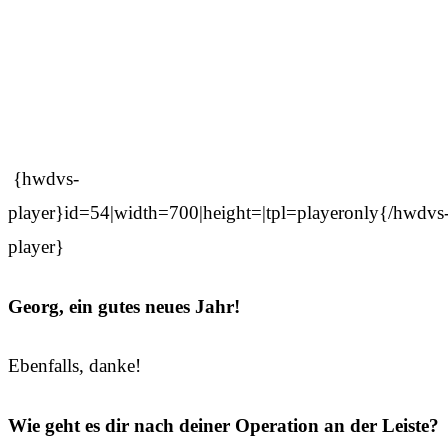
{hwdvs-
player}id=54|width=700|height=|tpl=playeronly{/hwdvs
player}
Georg, ein gutes neues Jahr!
Ebenfalls, danke!
Wie geht es dir nach deiner Operation an der Leiste?