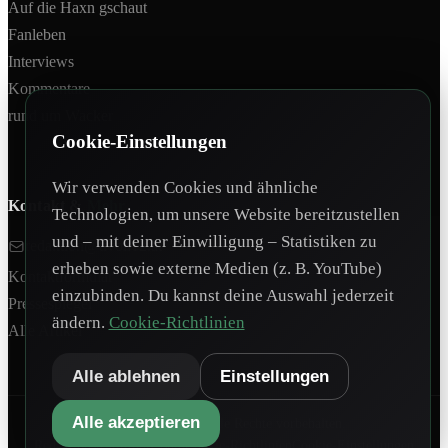
Auf die Haxn gschaut
Fanleben
Interviews
Kommentare
rund um Wacker
Cookie-Einstellungen
Wir verwenden Cookies und ähnliche
Kontakt &
Mehr
Technologien, um unsere Website bereitzustellen
und – mit deiner Einwilligung – Statistiken zu
redaktion@tivoli12.at
erheben sowie externe Medien (z. B. YouTube)
Kontaktformular
einzubinden. Du kannst deine Auswahl jederzeit
Pressespiegel
ändern.
Cookie-Richtlinien
Alle Artikel
Alle ablehnen
Einstellungen
Alle akzeptieren
©
2026
Tivoli12. Alle Rechte vorbehalten.
Redaktionsteam
Impressum
Cookie-Richtlinien
Cookie-Einstellungen