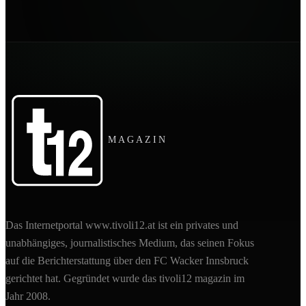
MAGAZIN
Das Internetportal www.tivoli12.at ist ein privates und
unabhängiges, journalistisches Medium, das seinen Fokus
auf die Berichterstattung über den FC Wacker Innsbruck
gerichtet hat. Gegründet wurde das tivoli12 magazin im
Jahr 2008.