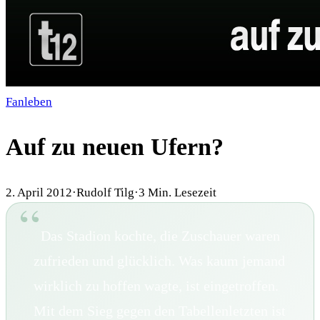
Fanleben
Auf zu neuen Ufern?
2. April 2012
·
Rudolf Tilg
·
3
Min. Lesezeit
Das Stadion kochte, die Zuschauer waren
zufrieden und glücklich. Was kaum jemand
wirklich zu hoffen wagte, ist eingetroffen.
Mit dem Sieg gegen den Tabellenletzten ist