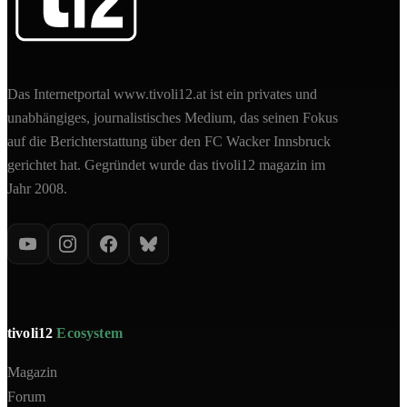
Das Internetportal www.tivoli12.at ist ein privates und
unabhängiges, journalistisches Medium, das seinen Fokus
auf die Berichterstattung über den FC Wacker Innsbruck
gerichtet hat. Gegründet wurde das tivoli12 magazin im
Jahr 2008.
tivoli12
Ecosystem
Magazin
Forum