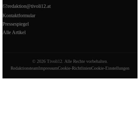
redaktion@tivoli12.at
Kontaktformular
Pressespiegel
Alle Artikel
©
2026
Tivoli12. Alle Rechte vorbehalten.
Redaktionsteam
Impressum
Cookie-Richtlinien
Cookie-Einstellungen