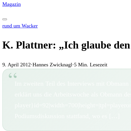
Magazin
rund um Wacker
K. Plattner: „Ich glaube de
9. April 2012
·
Hannes Zwicknagl
·
5
Min. Lesezeit
Im zweiten Teil des Interviews mit Obmann P
erklärt uns die Arbeitswoche als Obmann
player}id=92|width=700|height=|tpl=player
Podiumsdiskussion stattfand, wo es […]