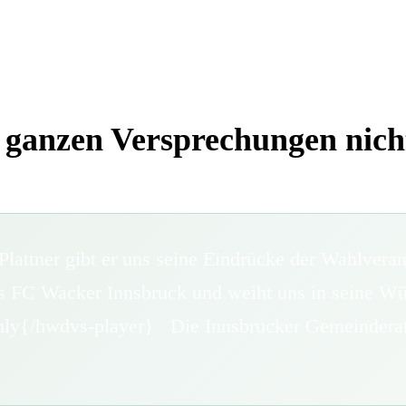
n ganzen Versprechungen nich
lattner gibt er uns seine Eindrücke der Wahlveran
 des FC Wacker Innsbruck und weiht uns in se
only{/hwdvs-player} Die Innsbrucker Gemeinderat