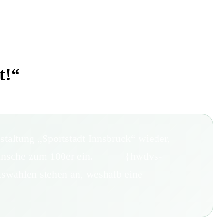
FORUM
HISTORY
GALERIE
TIPPSPIEL
·
·
·
t!“
staltung „Sportstadt Innsbruck“ wieder,
ine Wünsche zum 100er ein. {hwdvs-
swahlen stehen an, weshalb eine