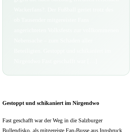
Wackerfans?. Der Fußball geriet trotz des
ob Tausender mitgereister Fans
angerichteten Volksfests zur vollkommenen
Nebensache – zum Schaden aller
Beteiligten. Gestoppt und schikaniert im
Nirgendwo Fast geschafft war […]
Gestoppt und schikaniert im Nirgendwo
Fast geschafft war der Weg in die Salzburger
Bullendisko, als mitgereiste Fan-Busse aus Innsbruck