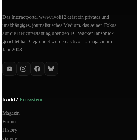
Das Internetportal www.tivoli12.at ist ein privates und
unabhängiges, journalistisches Medium, das seinen Fokus
auf die Berichterstattung über den FC Wacker Innsbruck
gerichtet hat. Gegründet wurde das tivoli12 magazin im
Jahr 2008.
tivoli12
Ecosystem
Magazin
Forum
History
Galerie