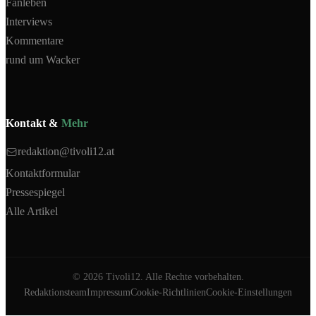
Fanleben
Interviews
Kommentare
rund um Wacker
Kontakt &
Mehr
redaktion@tivoli12.at
Kontaktformular
Pressespiegel
Alle Artikel
©
2026
Tivoli12. Alle Rechte vorbehalten.
Redaktionsteam
Impressum
Cookie-Richtlinien
Cookie-Einstellungen