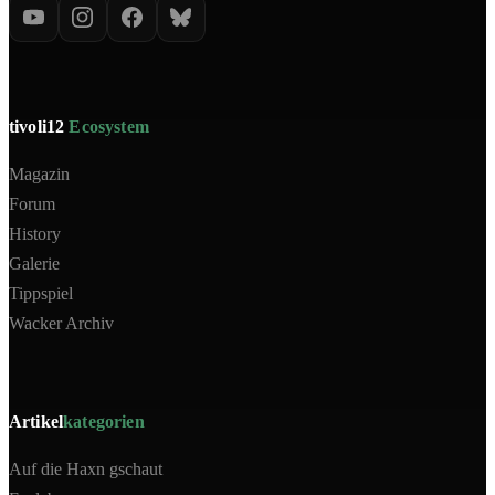
tivoli12
Ecosystem
Magazin
Forum
History
Galerie
Tippspiel
Wacker Archiv
Artikel
kategorien
Auf die Haxn gschaut