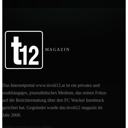
MAGAZIN
Das Internetportal www.tivoli12.at ist ein privates und
unabhängiges, journalistisches Medium, das seinen Fokus
auf die Berichterstattung über den FC Wacker Innsbruck
gerichtet hat. Gegründet wurde das tivoli12 magazin im
Jahr 2008.