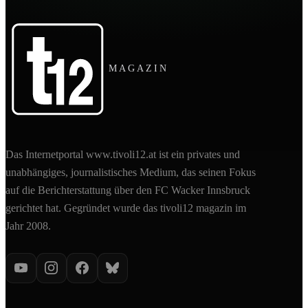
MAGAZIN
Das Internetportal www.tivoli12.at ist ein privates und
unabhängiges, journalistisches Medium, das seinen Fokus
auf die Berichterstattung über den FC Wacker Innsbruck
gerichtet hat. Gegründet wurde das tivoli12 magazin im
Jahr 2008.