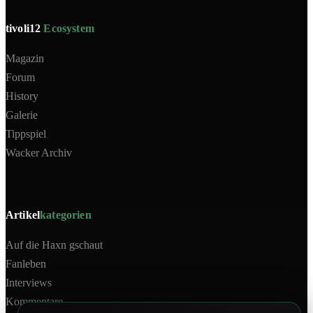
tivoli12
Ecosystem
Magazin
Forum
History
Galerie
Tippspiel
Wacker Archiv
Artikel
kategorien
Auf die Haxn gschaut
Fanleben
Interviews
Kommentare