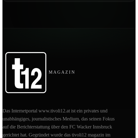
MAGAZIN
Das Internetportal www.tivoli12.at ist ein privates und
unabhängiges, journalistisches Medium, das seinen Fokus
auf die Berichterstattung über den FC Wacker Innsbruck
gerichtet hat. Gegründet wurde das tivoli12 magazin im