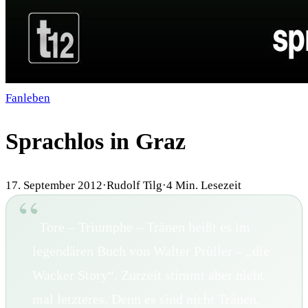
Fanleben
Sprachlos in Graz
17. September 2012
·
Rudolf Tilg
·
4
Min. Lesezeit
Tore – Triumphe – Tränen heißt es im
legendären Buch von Walter Prüller – „die
Wacker Story“. Zurzeit stimmt aber nicht
mal letzteres. Denn es sind nicht Tränen,