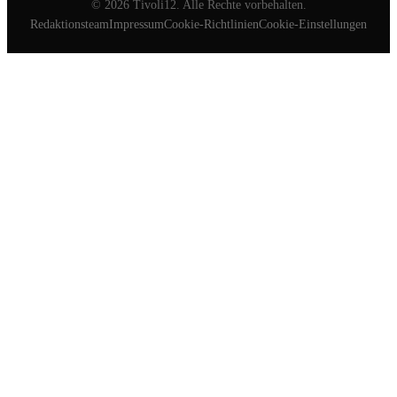
©
2026
Tivoli12. Alle Rechte vorbehalten.
Redaktionsteam
Impressum
Cookie-Richtlinien
Cookie-Einstellungen