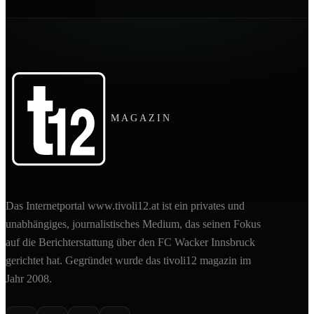
MAGAZIN
Das Internetportal www.tivoli12.at ist ein privates und
unabhängiges, journalistisches Medium, das seinen Fokus
auf die Berichterstattung über den FC Wacker Innsbruck
gerichtet hat. Gegründet wurde das tivoli12 magazin im
Jahr 2008.