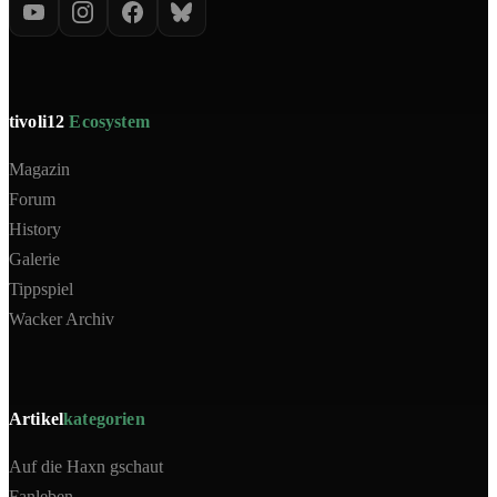
tivoli12
Ecosystem
Magazin
Forum
History
Galerie
Tippspiel
Wacker Archiv
Artikel
kategorien
Auf die Haxn gschaut
Fanleben