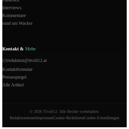
Interviews
Kommentare
rund um Wacker
Kontakt &
Mehr
redaktion@tivoli12.at
Kontaktformular
Pressespiegel
Alle Artikel
©
2026
Tivoli12. Alle Rechte vorbehalten.
Redaktionsteam
Impressum
Cookie-Richtlinien
Cookie-Einstellungen