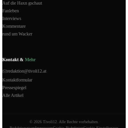
Auf die Haxn gschaut
Fanleben
Interviews
Kommentare
rund um Wacker
Kontakt &
Mehr
redaktion@tivoli12.at
Kontaktformular
Pressespiegel
Alle Artikel
©
2026
Tivoli12. Alle Rechte vorbehalten.