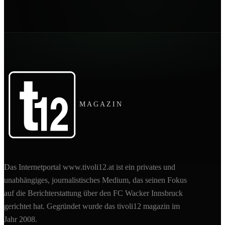
MAGAZIN
Das Internetportal www.tivoli12.at ist ein privates und
unabhängiges, journalistisches Medium, das seinen Fokus
auf die Berichterstattung über den FC Wacker Innsbruck
gerichtet hat. Gegründet wurde das tivoli12 magazin im
Jahr 2008.