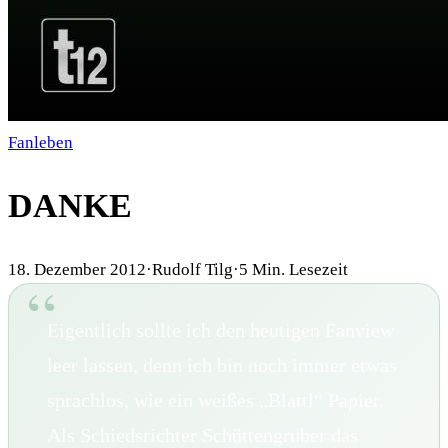
Fanleben
DANKE
18. Dezember 2012
·
Rudolf Tilg
·
5
Min. Lesezeit
Eigentlich sollte ich den heutigen Fanview
leer lassen, denn ich bin noch immer etwas
sprachlos, wie ein weißes „Blattl“ Papier.
Als Schiedsrichter Schüttengruber das