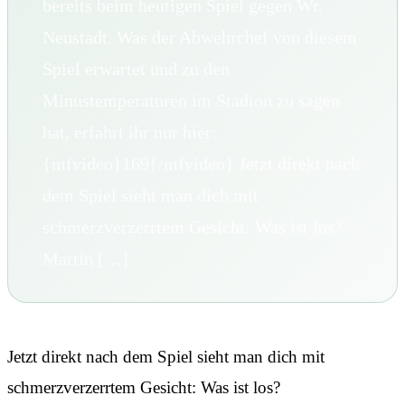
bereits beim heutigen Spiel gegen Wr.
Neustadt. Was der Abwehrchef von diesem
Spiel erwartet und zu den
Minustemperaturen im Stadion zu sagen
hat, erfahrt ihr nur hier:
{mfvideo}169{/mfvideo} Jetzt direkt nach
dem Spiel sieht man dich mit
schmerzverzerrtem Gesicht: Was ist los?
Martin […]
Jetzt direkt nach dem Spiel sieht man dich mit
schmerzverzerrtem Gesicht: Was ist los?