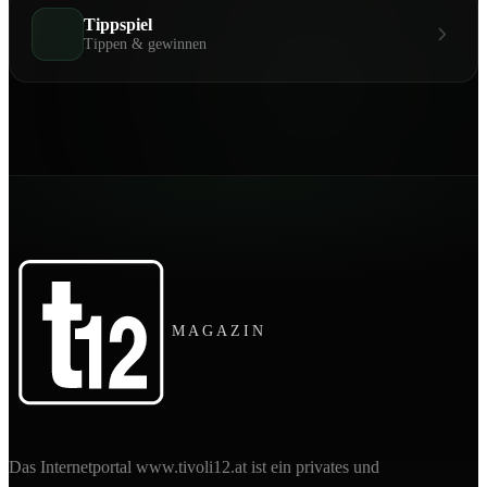
Tippspiel
Tippen & gewinnen
MAGAZIN
Das Internetportal www.tivoli12.at ist ein privates und