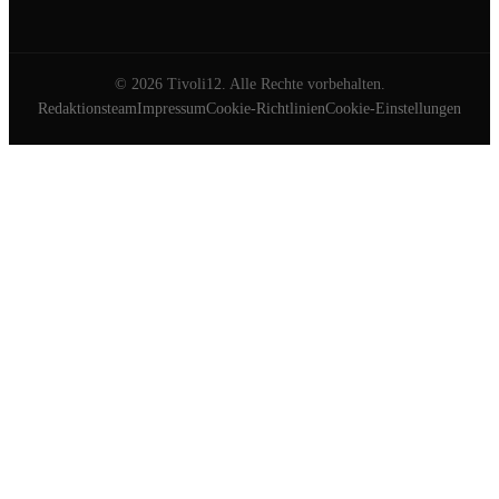
©
2026
Tivoli12. Alle Rechte vorbehalten.
Redaktionsteam
Impressum
Cookie-Richtlinien
Cookie-Einstellungen