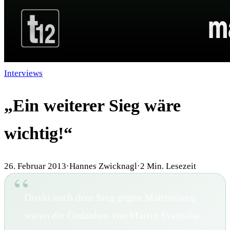
Interviews
„Ein weiterer Sieg wäre
wichtig!“
26. Februar 2013
·
Hannes Zwicknagl
·
2
Min. Lesezeit
Direkt nach dem Sieg gegen Mattersburg
waren die Gedanken von Martin Svejnoha