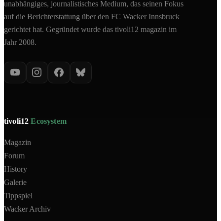
unabhängiges, journalistisches Medium, das seinen Fokus
auf die Berichterstattung über den FC Wacker Innsbruck
gerichtet hat. Gegründet wurde das tivoli12 magazin im
Jahr 2008.
tivoli12
Ecosystem
Magazin
Forum
History
Galerie
Tippspiel
Wacker Archiv