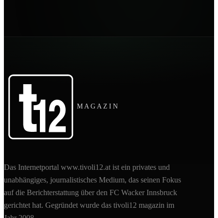
MAGAZIN
Das Internetportal www.tivoli12.at ist ein privates und
unabhängiges, journalistisches Medium, das seinen Fokus
auf die Berichterstattung über den FC Wacker Innsbruck
gerichtet hat. Gegründet wurde das tivoli12 magazin im
Jahr 2008.