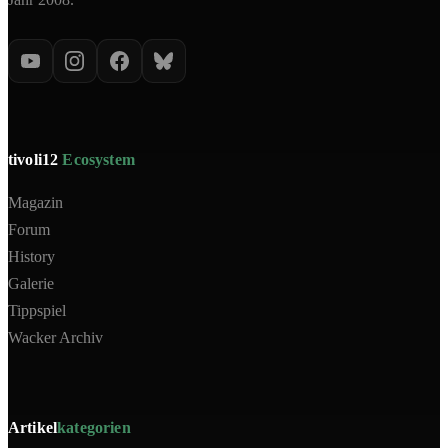
tivoli12
Ecosystem
Magazin
Forum
History
Galerie
Tippspiel
Wacker Archiv
Artikel
kategorien