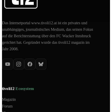
Das Internetportal www.tivoli12.at ist ein privates und
unabhängiges, journalistisches Medium, das seinen Fokus
auf die Berichterstattung über den FC Wacker Innsbruck
gerichtet hat. Gegründet wurde das tivoli12 magazin im
Jahr 2008.
tivoli12
Ecosystem
Magazin
Forum