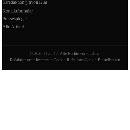
redaktion@tivoli12.at
Kontaktformular
Pressespiegel
Alle Artikel
©
2026
Tivoli12. Alle Rechte vorbehalten.
Redaktionsteam
Impressum
Cookie-Richtlinien
Cookie-Einstellungen