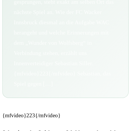
gesprungen, steht exakt am selben Ort das
nächste Spiel an. Wie der FC Wacker
Innsbruck diesmal an die Aufgabe WAC
herangeht und welche Erinnerungen mit
dem „Wunder von Wolfsberg“ in
Verbindung stehen, erzählt uns
Innenverteidiger Sebastian Siller.
{mfvideo}223{/mfvideo} Sebastian, das
Spiel gegen […]
{mfvideo}223{/mfvideo}