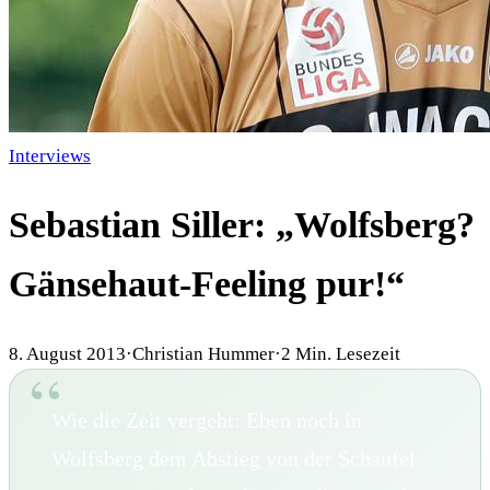
Interviews
Sebastian Siller: „Wolfsberg?
Gänsehaut-Feeling pur!“
8. August 2013
·
Christian Hummer
·
2
Min. Lesezeit
Wie die Zeit vergeht: Eben noch in
Wolfsberg dem Abstieg von der Schaufel