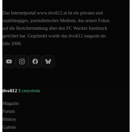
Das Internetportal www.tivoli12.at ist ein privates und
unabhängiges, journalistisches Medium, das seinen Fokus
auf die Berichterstattung über den FC Wacker Innsbruck
gerichtet hat. Gegründet wurde das tivoli12 magazin im
Jahr 2008.
tivoli12
Ecosystem
Magazin
Forum
History
Galerie