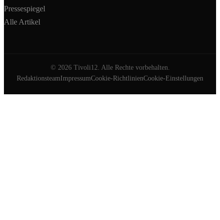
Pressespiegel
Alle Artikel
©
2026
Tivoli12. Alle Rechte vorbehalten.
Redaktionsteam
Impressum
Cookie-Richtlinien
Cookie-Einstellungen