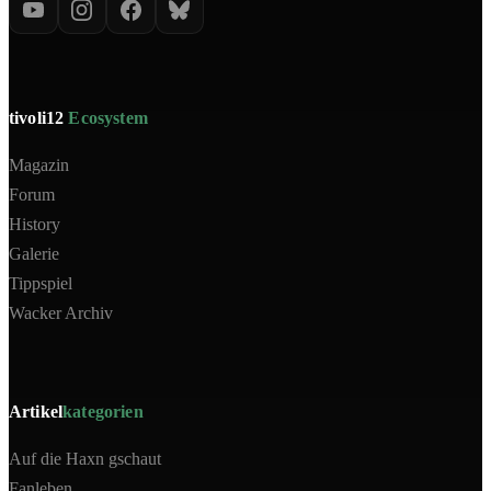
tivoli12
Ecosystem
Magazin
Forum
History
Galerie
Tippspiel
Wacker Archiv
Artikel
kategorien
Auf die Haxn gschaut
Fanleben