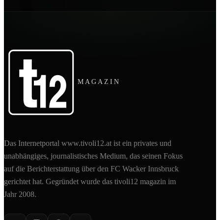
MAGAZIN
Das Internetportal www.tivoli12.at ist ein privates und
unabhängiges, journalistisches Medium, das seinen Fokus
auf die Berichterstattung über den FC Wacker Innsbruck
gerichtet hat. Gegründet wurde das tivoli12 magazin im
Jahr 2008.