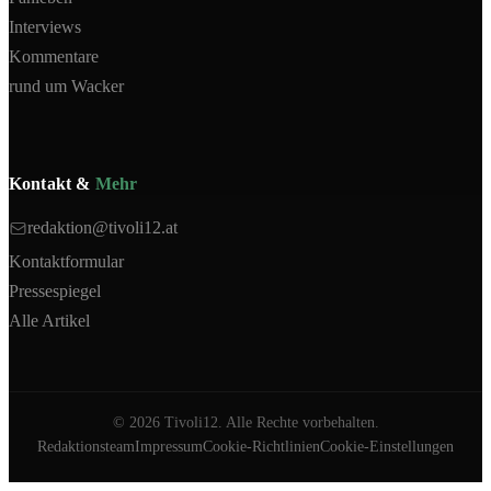
Interviews
Kommentare
rund um Wacker
Kontakt &
Mehr
redaktion@tivoli12.at
Kontaktformular
Pressespiegel
Alle Artikel
©
2026
Tivoli12. Alle Rechte vorbehalten.
Redaktionsteam
Impressum
Cookie-Richtlinien
Cookie-Einstellungen