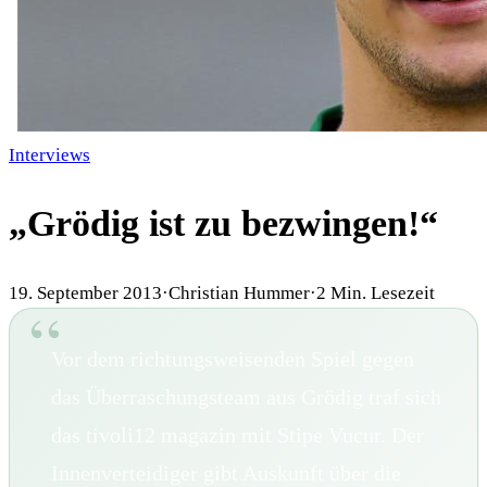
Interviews
„Grödig ist zu bezwingen!“
19. September 2013
·
Christian Hummer
·
2
Min. Lesezeit
Vor dem richtungsweisenden Spiel gegen
das Überraschungsteam aus Grödig traf sich
das tivoli12 magazin mit Stipe Vucur. Der
Innenverteidiger gibt Auskunft über die