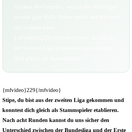
Stärken des Gegners, warum der Aufsteiger
so eine gute Rolle bisher spielt und wie man
ihn stoppen kann.
{mfvideo}229{/mfvideo}Stipe, du bist aus
der zweiten Liga gekommen und konntest
dich gleich als Stammspieler […]
{mfvideo}229{/mfvideo}
Stipe, du bist aus der zweiten Liga gekommen und
konntest dich gleich als Stammspieler etablieren.
Nach acht Runden kannst du uns sicher den
Unterschied zwischen der Bundesliga und der Erste