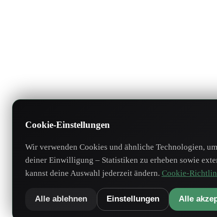
Cookie-Einstellungen
Wir verwenden Cookies und ähnliche Technologien, um 
deiner Einwilligung – Statistiken zu erheben sowie ext
kannst deine Auswahl jederzeit ändern.
Cookie-Richtlin
Alle ablehnen
Einstellungen
Alle akze