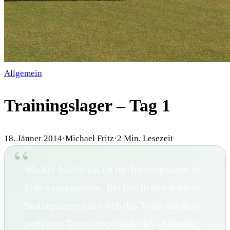
Allgemein
Trainingslager – Tag 1
18. Jänner 2014
·
Michael Fritz
·
2
Min. Lesezeit
Wacker Innsbruck ist im Trainingslager in
Side angekommen. Bei herrlichen äußeren
Bedingungen kann sich das Team auf dem
perfekten Trainingsgelände des „Sidestar