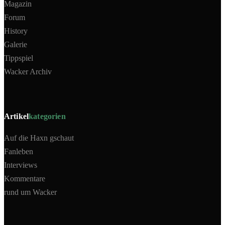
Magazin
Forum
History
Galerie
Tippspiel
Wacker Archiv
Artikel
kategorien
Auf die Haxn gschaut
Fanleben
Interviews
Kommentare
rund um Wacker