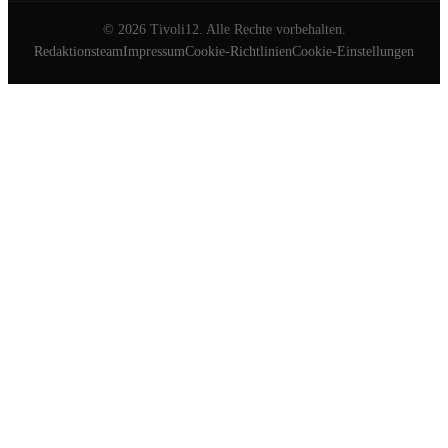
©
2026
Tivoli12. Alle Rechte vorbehalten.
Redaktionsteam
Impressum
Cookie-Richtlinien
Cookie-Einstellungen