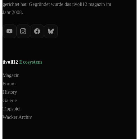
gerichtet hat. Gegründet wurde das tivoli12 magazin im
Jahr 2008.
tivoli12
Ecosystem
Magazin
Forum
History
Galerie
Tippspiel
Wacker Archiv