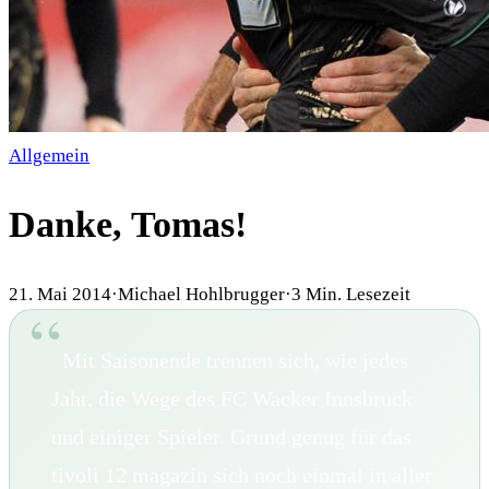
Allgemein
Danke, Tomas!
21. Mai 2014
·
Michael Hohlbrugger
·
3
Min. Lesezeit
Mit Saisonende trennen sich, wie jedes
Jahr, die Wege des FC Wacker Innsbruck
und einiger Spieler. Grund genug für das
tivoli 12 magazin sich noch einmal in aller