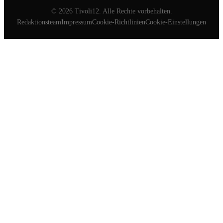
©
2026
Tivoli12. Alle Rechte vorbehalten.
Redaktionsteam
Impressum
Cookie-Richtlinien
Cookie-Einstellungen