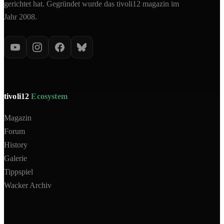
gerichtet hat. Gegründet wurde das tivoli12 magazin im
Jahr 2008.
tivoli12
Ecosystem
Magazin
Forum
History
Galerie
Tippspiel
Wacker Archiv