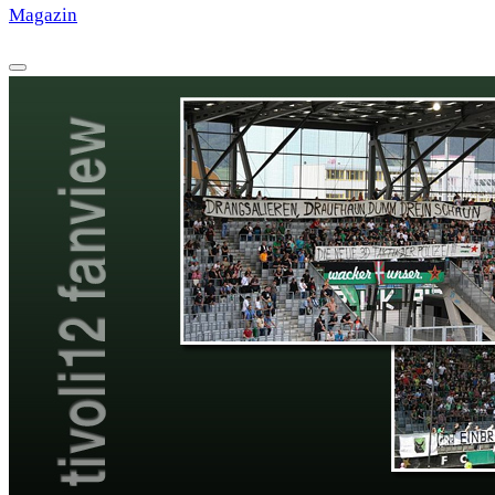
Magazin
·
HISTORY
·
GALERIE
·
TIPPSPIEL