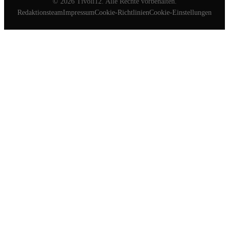
©
2026
Tivoli12. Alle Rechte vorbehalten.
Redaktionsteam
Impressum
Cookie-Richtlinien
Cookie-Einstellungen