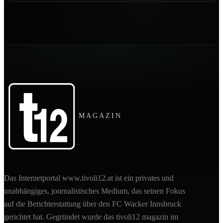
MAGAZIN
Das Internetportal www.tivoli12.at ist ein privates und
unabhängiges, journalistisches Medium, das seinen Fokus
auf die Berichterstattung über den FC Wacker Innsbruck
gerichtet hat. Gegründet wurde das tivoli12 magazin im