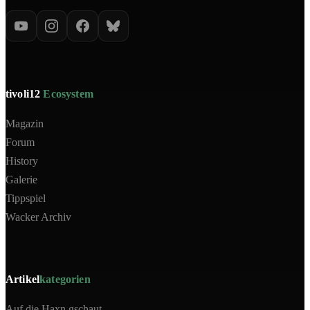
tivoli12
Ecosystem
Magazin
Forum
History
Galerie
Tippspiel
Wacker Archiv
Artikel
kategorien
Auf die Haxn gschaut