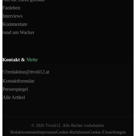
Fanleben
Interviews
Kommentare
rund um Wacker
Kontakt &
Mehr
redaktion@tivoli12.at
Kontaktformular
Pressespiegel
Alle Artikel
©
2026
Tivoli12. Alle Rechte vorbehalten.
Redaktionsteam
Impressum
Cookie-Richtlinien
Cookie-Einstellungen