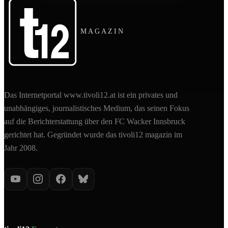
MAGAZIN
Das Internetportal www.tivoli12.at ist ein privates und
unabhängiges, journalistisches Medium, das seinen Fokus
auf die Berichterstattung über den FC Wacker Innsbruck
gerichtet hat. Gegründet wurde das tivoli12 magazin im
Jahr 2008.