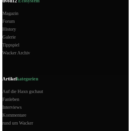
tivoli12
Ecosystem
Magazin
Forum
History
Galerie
Tippspiel
Wacker Archiv
Artikel
kategorien
Auf die Haxn gschaut
Fanleben
Interviews
Kommentare
rund um Wacker