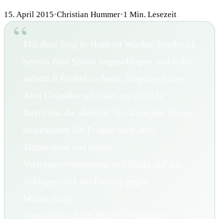
15. April 2015
·
Christian Hummer
·
1
Min. Lesezeit
Mit dem Sieg in Horn ist Wacker Innsbruck
bereits fünf Spiele ungeschlagen und holte
zuletzt 9 Punkte in Serie. Siegtorschütze
Alex Gründler schildert im tivoli12
Interview die aktuelle Situation des Teams,
beantwortet die Fragen nach dem
Turnaround und seiner
Vertragsverlängerung und blickt auf das
Schlagerspiel am Freitag gegen
Mattersburg.
{youtube}aaEuHDKztTc{/youtube}