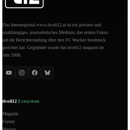
Das Internetportal www.tivoli12.at ist ein privates und
unabhängiges, journalistisches Medium, das seinen Fokus
auf die Berichterstattung über den FC Wacker Innsbruck
gerichtet hat. Gegründet wurde das tivoli12 magazin im
Jahr 2008.
tivoli12
Ecosystem
Magazin
Forum
History