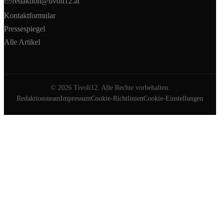
redaktion@tivoli12.at
Kontaktformular
Pressespiegel
Alle Artikel
©
2026
Tivoli12. Alle Rechte vorbehalten.
Redaktionsteam
Impressum
Cookie-Richtlinien
Cookie-Einstellungen