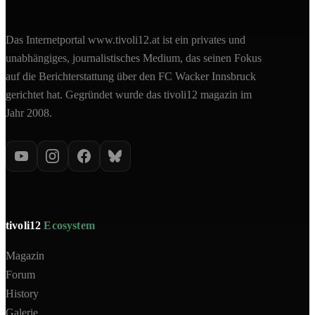
Das Internetportal www.tivoli12.at ist ein privates und
unabhängiges, journalistisches Medium, das seinen Fokus
auf die Berichterstattung über den FC Wacker Innsbruck
gerichtet hat. Gegründet wurde das tivoli12 magazin im
Jahr 2008.
tivoli12
Ecosystem
Magazin
Forum
History
Galerie