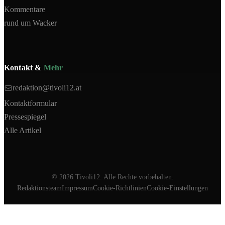
Kommentare
rund um Wacker
Kontakt &
Mehr
redaktion@tivoli12.at
Kontaktformular
Pressespiegel
Alle Artikel
©
2026
Tivoli12. Alle Rechte vorbehalten.
Redaktionsteam
Impressum
Cookie-Richtlinien
Cookie-Einstellungen