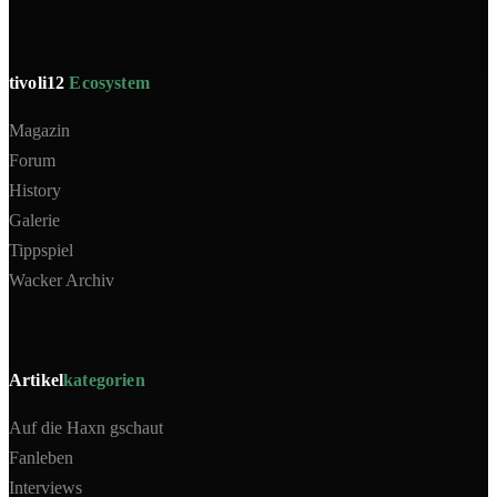
tivoli12
Ecosystem
Magazin
Forum
History
Galerie
Tippspiel
Wacker Archiv
Artikel
kategorien
Auf die Haxn gschaut
Fanleben
Interviews