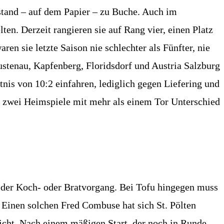
stand – auf dem Papier – zu Buche. Auch im
ten. Derzeit rangieren sie auf Rang vier, einen Platz
ren sie letzte Saison nie schlechter als Fünfter, nie
Lustenau, Kapfenberg, Floridsdorf und Austria Salzburg
is von 10:2 einfahren, lediglich gegen Liefering und
t zwei Heimspiele mit mehr als einem Tor Unterschied
t der Koch- oder Bratvorgang. Bei Tofu hingegen muss
 Einen solchen Fred Combuse hat sich St. Pölten
richt. Nach einem mäßigen Start, der noch in Runde