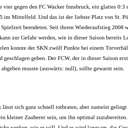
 vier gegen den FC Wacker Innsbruck, ein glattes 0:3 
im Mittelfeld. Und das ist der liebste Platz von St. Pöl
 Spielzeit beendeten. Seit ihrem Wiederaufstieg 2008 wa
 kann zur Gefahr werden, wie in dieser Saison bereits 
len konnte der SKN zwölf Punkte bei einem Torverhältn
geschlagen geben. Der FCW, der in dieser Saison ers
abgeben musste (auswärts: null), sollte gewarnt sein.
ässt sich ganz schnell totbraten, aber zumeist geling
in kleiner Zauberer sein, um ihn optimal zuzubereiten.
üche werken, wie er will. Und es wird langsam, das Ge