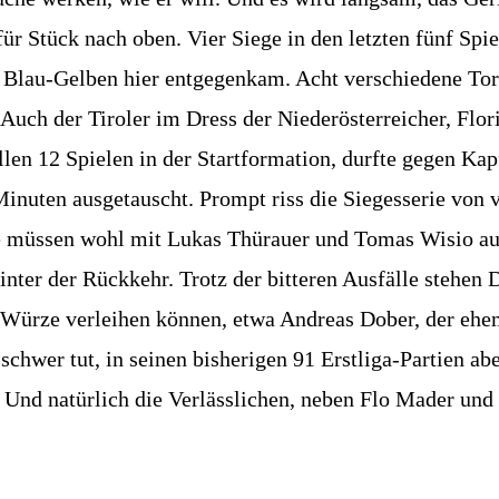
ür Stück nach oben. Vier Siege in den letzten fünf Spie
den Blau-Gelben hier entgegenkam. Acht verschiedene To
 Auch der Tiroler im Dress der Niederösterreicher, Flor
allen 12 Spielen in der Startformation, durfte gegen Ka
 Minuten ausgetauscht. Prompt riss die Siegesserie von
ie müssen wohl mit Lukas Thürauer und Tomas Wisio auf
nter der Rückkehr. Trotz der bitteren Ausfälle stehen 
Würze verleihen können, etwa Andreas Dober, der ehem
schwer tut, in seinen bisherigen 91 Erstliga-Partien ab
Und natürlich die Verlässlichen, neben Flo Mader und S