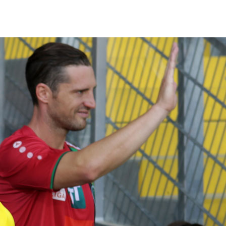
FORUM
HISTORY
GALERIE
TIPPSPIEL
·
·
·