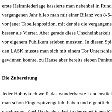
erste Heimniederlage kassierte man nebenbei in Runde
vergangenen Jahr blieb man mit einer Bilanz von 8-5-5 
vor jener Tabellenposition, mit der sie die vergangene
besser als Vierter. Aber gerade diese Unscheinbarkeit
vor eigenem Publikum erleben mussten. In diesen Spie
den LASK musste man sich mit einem Tor Unterschied 
gewinnen konnte, zu Hause aber bereits sieben Punkte 
Die Zubereitung
Jeder Hobbykoch weiß, das wunderbarste Lendenstück l
man schon Fingerspitzengefühl haben und eigentlich e
geschnappt, Karl Daxbacher darf in der sportlichen K