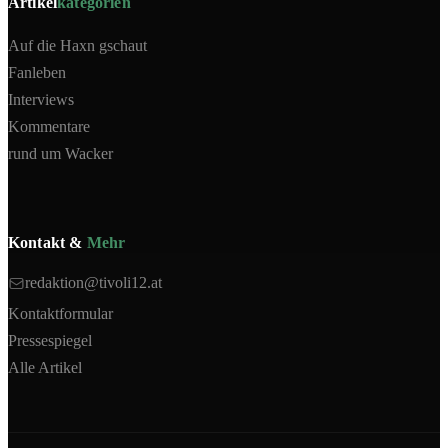
Artikel
kategorien
Auf die Haxn gschaut
Fanleben
Interviews
Kommentare
rund um Wacker
Kontakt &
Mehr
redaktion@tivoli12.at
Kontaktformular
Pressespiegel
Alle Artikel