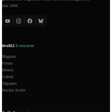
Jahr 2008.
tivoli12
Ecosystem
Magazin
Forum
History
Galerie
Tippspiel
Wacker Archiv