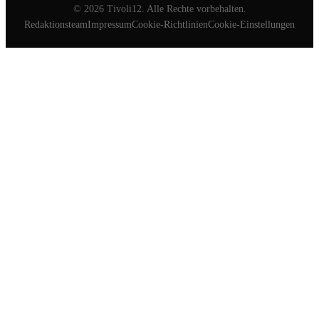
©
2026
Tivoli12. Alle Rechte vorbehalten.
Redaktionsteam
Impressum
Cookie-Richtlinien
Cookie-Einstellungen