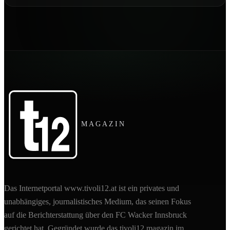
MAGAZIN
Das Internetportal www.tivoli12.at ist ein privates und
unabhängiges, journalistisches Medium, das seinen Fokus
auf die Berichterstattung über den FC Wacker Innsbruck
gerichtet hat. Gegründet wurde das tivoli12 magazin im