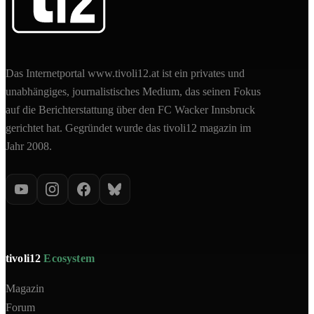
Das Internetportal www.tivoli12.at ist ein privates und
unabhängiges, journalistisches Medium, das seinen Fokus
auf die Berichterstattung über den FC Wacker Innsbruck
gerichtet hat. Gegründet wurde das tivoli12 magazin im
Jahr 2008.
tivoli12
Ecosystem
Magazin
Forum