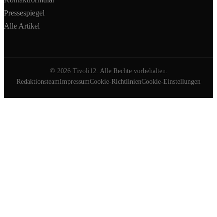
Pressespiegel
Alle Artikel
©
2026
Tivoli12. Alle Rechte vorbehalten.
Redaktionsteam
Impressum
Cookie-Richtlinien
Cookie-Einstellungen