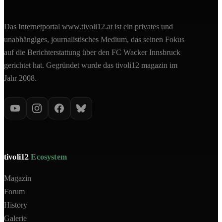
Das Internetportal www.tivoli12.at ist ein privates und
unabhängiges, journalistisches Medium, das seinen Fokus
auf die Berichterstattung über den FC Wacker Innsbruck
gerichtet hat. Gegründet wurde das tivoli12 magazin im
Jahr 2008.
tivoli12
Ecosystem
Magazin
Forum
History
Galerie