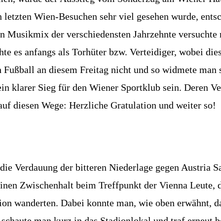
letzten Wien-Besuchen sehr viel gesehen wurde, entsc
en Musikmix der verschiedensten Jahrzehnte versuchte
chte es anfangs als Torhüter bzw. Verteidiger, wobei d
ch Fußball an diesem Freitag nicht und so widmete man
in klarer Sieg für den Wiener Sportklub sein. Deren Ve
auf diesen Wege: Herzliche Gratulation und weiter so!
die Verdauung der bitteren Niederlage gegen Austria
nen Zwischenhalt beim Treffpunkt der Vienna Leute, di
on wanderten. Dabei konnte man, wie oben erwähnt, da
schaute man kurz in das Stadionlokal und traf erneut 