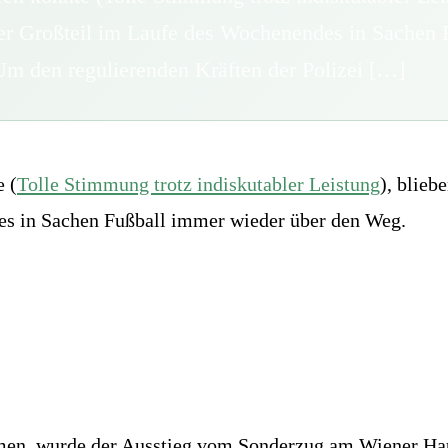
der Großteil im Laufe des Wochenendes in Sachen
Um den regulierenden Kräften der Polizei […]
 (
Tolle Stimmung trotz indiskutabler Leistung
), blie
des in Sachen Fußball immer wieder über den Weg.
men, wurde der Ausstieg vom Sonderzug am Wiener Hau