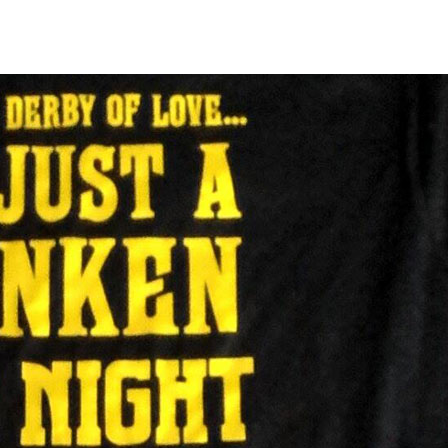
FORUM
HISTORY
GALERIE
TIPPSPIEL
·
·
·