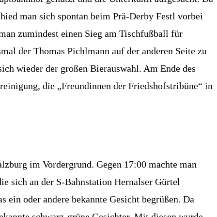
hied man sich spontan beim Prä-Derby Festl vorbei
 man zumindest einen Sieg am Tischfußball für
iesmal der Thomas Pichlmann auf der anderen Seite zu
 sich wieder der großen Bierauswahl. Am Ende des
reinigung, die „Freundinnen der Friedshofstribüne“ in
 Salzburg im Vordergrund. Gegen 17:00 machte man
e sich an der S-Bahnstation Hernalser Gürtel
s ein oder andere bekannte Gesicht begrüßen. Da
bekannte schwarz-grüne Gesichter. Mit diesen wurde