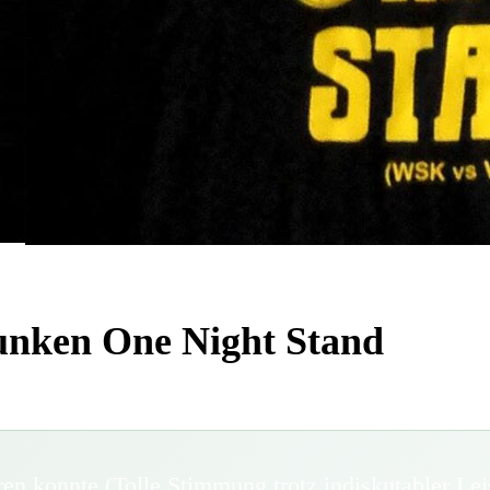
nken One Night Stand
n konnte (Tolle Stimmung trotz indiskutabler Lei