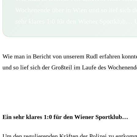
Wochenende über in Wien und so lief sich 
sehr klares 1:0 für den Wiener Sportklub… 
Wie man in Bericht von unserem Rudl erfahren konnte
und so lief sich der Großteil im Laufe des Wochenen
Ein sehr klares 1:0 für den Wiener Sportklub…
Um den regulierenden Kräften der Polizei zu entkom