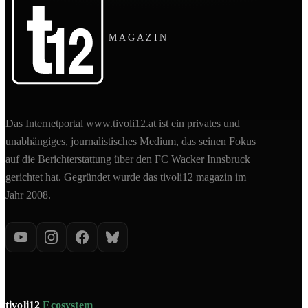
MAGAZIN
Das Internetportal www.tivoli12.at ist ein privates und
unabhängiges, journalistisches Medium, das seinen Fokus
auf die Berichterstattung über den FC Wacker Innsbruck
gerichtet hat. Gegründet wurde das tivoli12 magazin im
Jahr 2008.
tivoli12
Ecosystem